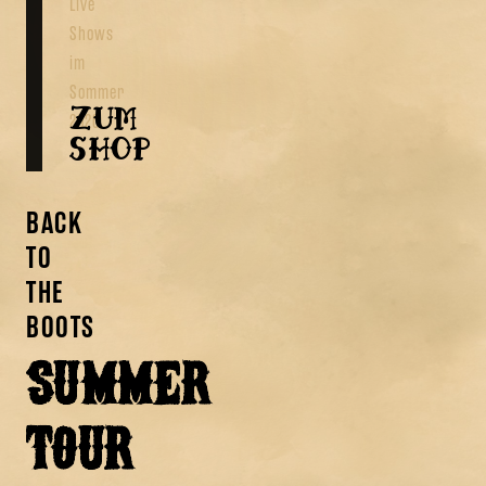
Live
Shows
im
Sommer
ZUM
2026.
SHOP
BACK
TO
THE
BOOTS
SUMMER
TOUR